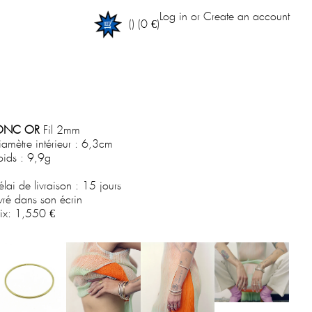
Log in
or
Create an account
(
)
(0 €)
ONC OR
Fil 2mm
iamètre intérieur : 6,3cm
oids : 9,9g
élai de livraison : 15 jours
ivré dans son écrin
rix:
1,550 €