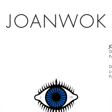
J
D
P
D
L
P