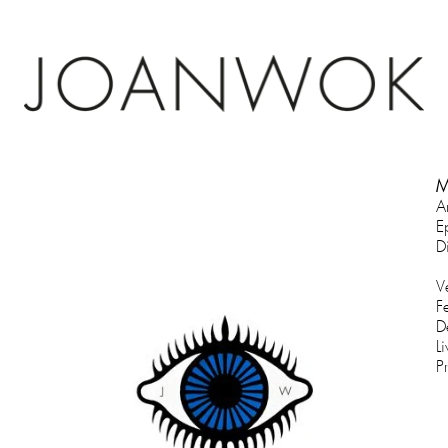
M
A
E
D
V
F
D
L
P