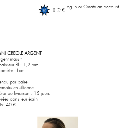
Log in
or
Create an account
(
)
(0 €)
INI CREOLE ARGENT
rgent massif
paisseur fil : 1,2 mm
iamètre: 1cm
endu par paire
ermoirs en silicone
élai de livraison : 15 jours
ivrées dans leur écrin
rix:
40 €