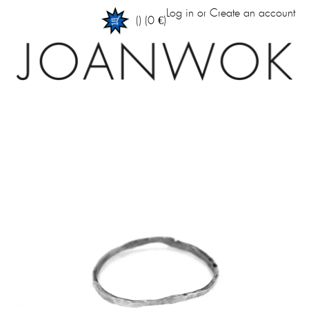
Log in
or
Create an account
(
)
(0 €)