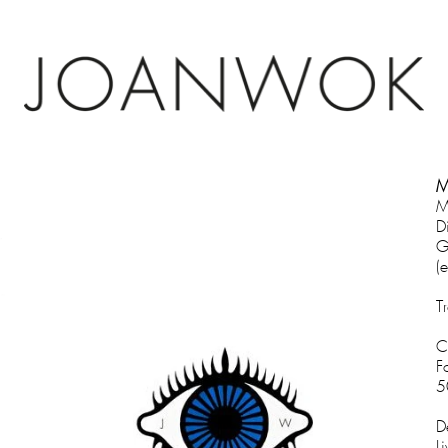
M
M
D
G
(
T
C
F
5
D
L