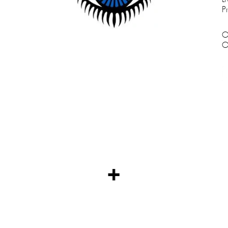
P
O
O