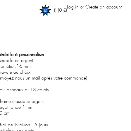
Log in
or
Create an account
(
)
(0 €)
édaille à personnaliser
édaille en argent
iamètre :16 mm
ravure au choix
envoyez nous un mail après votre commande)
rois anneaux or 18 carats
haine classique argent
orçat ronde 1 mm
0 cm
élai de livraison 15 jours
ivré dans son écrin