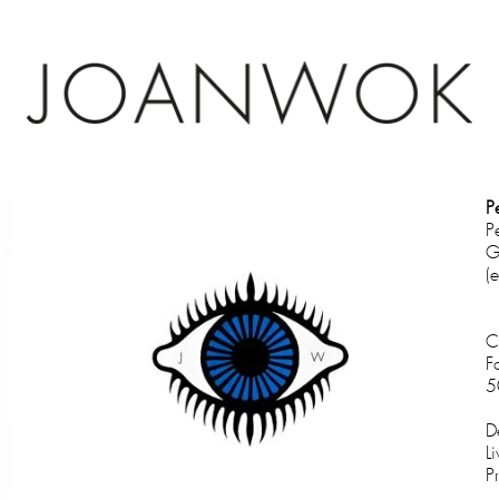
P
P
G
(
C
F
5
D
L
P