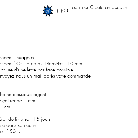
Log in
or
Create an account
(
)
(0 €)
endentif nuage or
endentif Or 18 carats
Diamètre : 10 mm
ravure d'une lettre par face possible
envoyez nous un mail après votre commande)
haine classique argent
orçat ronde 1 mm
0 cm
élai de livraison 15 jours
ivré dans son écrin
rix:
150 €