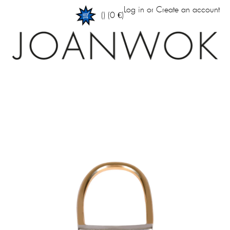
Log in
or
Create an account
(
)
(0 €)