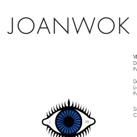
VI
D
P
D
L
P
S
C