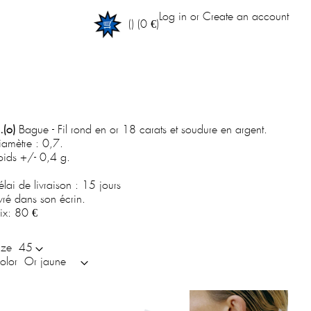
Log in
or
Create an account
(
)
(0 €)
.(o)
Bague - Fil rond en or 18 carats et soudure en argent.
iamètre : 0,7.
oids +/- 0,4 g.
élai de livraison : 15 jours
ivré dans son écrin.
rix:
80 €
ize
olor